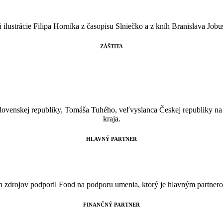
ú ilustrácie Filipa Horníka z časopisu Slniečko a z kníh Branislava Jo
ZÁŠTITA
Slovenskej republiky,
Tomáša Tuhého, veľvyslanca Českej republiky n
kraja.
HLAVNÝ PARTNER
h zdrojov podporil Fond na podporu umenia, ktorý je hlavným partnero
FINANČNÝ PARTNER