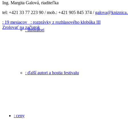
Ing. Margita Galová, riaditeľka
tel: +421 33 77 223 90 / mob.: +421 905 845 374 /
galova@kniznica.
: 19 mesiacov
: rozprávky z rozhlasového klobúka III
Zrolovať na začiatok
: ilustrátori
: ďalší autori a hostia festivalu
: ceny