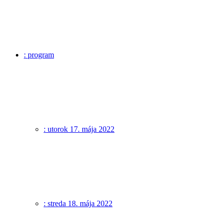
: program
: utorok 17. mája 2022
: streda 18. mája 2022