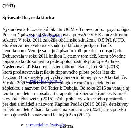
(1983)
Spisovateľka, redaktorka
Vyštudovala Filozofickú fakultu UCM v Trnave, odbor psychológia.
Po skončení vysokej školy pracovala prevažne v HR a neziskovom
: ako to celé začalo
sektore. V roku 2011 založila občianske združenie OZ P(L)UTO,
ktoré sa zameriavalo na sociálnu inklúziu a podporu ľudí s
hendikepom. Venuje sa najmä písaniu kníh pre deti a dospelých.
Debutovala v roku 2011 knihou Lietam v tom tiež, ktorú pôvodne
napísala ako dokument o páde spoločnosti SkyEurope Airlines.
Nasledovala ďalšia novela s tematikou lietania, Let 365 (2013),
ktorá predstavovala reflexiu dopravného pilota počas letu do
Lagosu. O rok neskôr jej vyšla zbierka intímnej lyriky Ako kaluže.
: festivalová porota
V roku 2020 nasledoval psychologický román s detektívnou
zápletkou s názvom Od Tatier k Dubaju. Od roku 2015 sa venuje aj
tvorbe pre deti – napísala artterapeutickú zbierku básničiek Kamoši
z vypáraného svetra (2015), sériu príbehov z leteckého prostredia
pre deti a mládež s názvom Kapitán Padák (2016-2019), detektívny
príbeh pre deti Záhada knižnice na konci ulice (2021) a rozprávku
pre najmenších s názvom Udatný ježko (2021).
: povedali o festivale
ZÁŠTITA