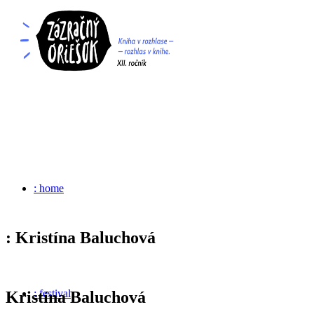
: home
: Kristína Baluchová
: festival
Kristína Baluchová