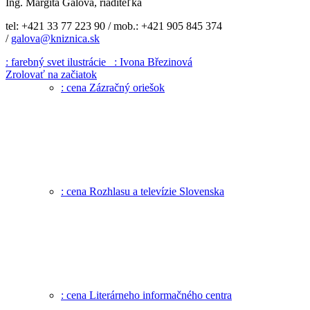
Ing. Margita Galová, riaditeľka
tel: +421 33 77 223 90 / mob.: +421 905 845 374
/
galova@kniznica.sk
: farebný svet ilustrácie
: Ivona Březinová
Zrolovať na začiatok
: cena Zázračný oriešok
: cena Rozhlasu a televízie Slovenska
: cena Literárneho informačného centra