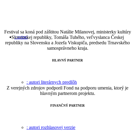
Festival sa koná pod záštitou Natálie Milanovej, ministerky kultúry
: autori
Slovenskej republiky,
Tomáša Tuhého, veľvyslanca Českej
republiky na Slovensku
a Jozefa Viskupiča, predsedu Trnavského
samosprávneho kraja.
HLAVNÝ PARTNER
: autori literárnych predlôh
Z verejných zdrojov podporil Fond na podporu umenia, ktorý je
hlavným partnerom projektu.
FINANČNÝ PARTNER
: autori rozhlasovej verzie